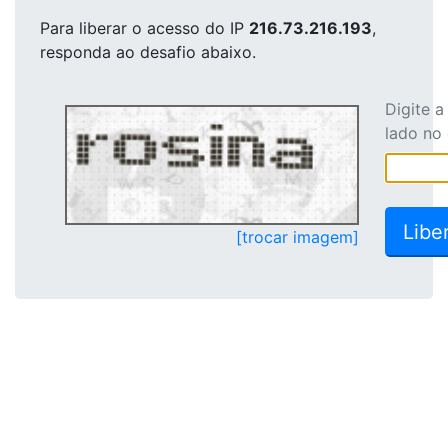
Para liberar o acesso
do IP
216.73.216.193
,
responda ao desafio abaixo.
Digite 
lado no
[trocar imagem]